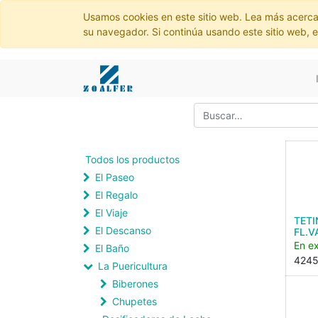
Usamos cookies en este sitio web. Lea más acerca
su navegador. Si continúa usando este sitio web, 
Todos los productos
El Paseo
El Regalo
El Viaje
TETI
El Descanso
FL.V
En ex
El Baño
4245
La Puericultura
Biberones
Chupetes