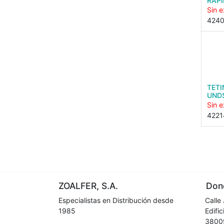
RAPI
Sin e
4240
TETI
UND
Sin e
4221
ZOALFER, S.A.
Dond
Especialistas en Distribución desde
Calle 
1985
Edifici
38009 