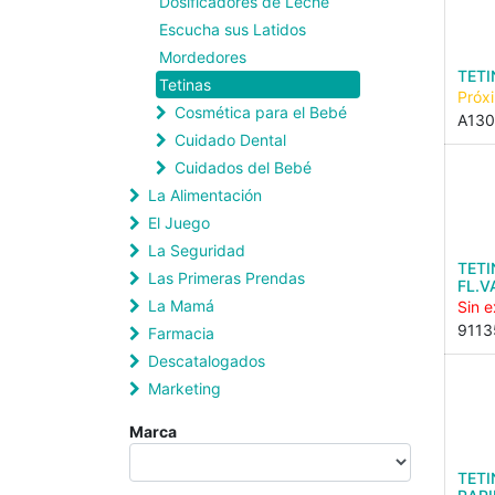
Dosificadores de Leche
Escucha sus Latidos
Mordedores
TETI
Tetinas
Próx
Cosmética para el Bebé
A130
Cuidado Dental
Cuidados del Bebé
La Alimentación
El Juego
La Seguridad
TETI
Las Primeras Prendas
FL.V
La Mamá
Sin e
9113
Farmacia
Descatalogados
Marketing
Marca
TETI