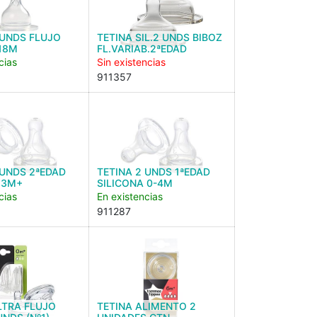
 UNDS FLUJO
TETINA SIL.2 UNDS BIBOZ
18M
FL.VARIAB.2ªEDAD
cias
Sin existencias
911357
 UNDS 2ªEDAD
TETINA 2 UNDS 1ªEDAD
 3M+
SILICONA 0-4M
cias
En existencias
911287
LTRA FLUJO
TETINA ALIMENTO 2