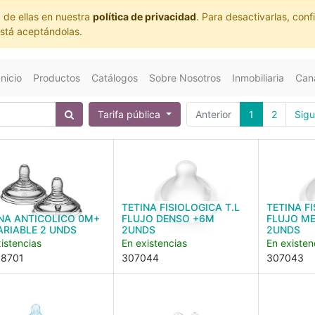
 de ellas en nuestra
política de privacidad
. Para desactivarlas, co
está aceptándolas.
Inicio
Productos
Catálogos
Sobre Nosotros
Inmobiliaria
Cana
Tarifa pública
Anterior
1
2
Sigu
TETINA FISIOLOGICA T.L
TETINA F
NA ANTICOLICO 0M+
FLUJO DENSO +6M
FLUJO M
ARIABLE 2 UNDS
2UNDS
2UNDS
istencias
En existencias
En existen
8701
307044
307043