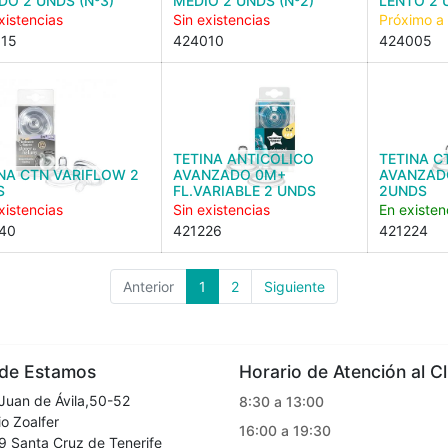
DO 2 UNDS (Nº3)
MEDIO 2 UNDS (Nº2)
LENTO 2 
xistencias
Sin existencias
Próximo a
15
424010
424005
TETINA ANTICOLICO
TETINA C
NA CTN VARIFLOW 2
AVANZADO 0M+
AVANZAD
S
FL.VARIABLE 2 UNDS
2UNDS
xistencias
Sin existencias
En existen
40
421226
421224
Anterior
1
2
Siguiente
e Estamos
Horario de Atención al Cl
Juan de Ávila,50-52
8:30 a 13:00
o Zoalfer
16:00 a 19:30
Santa Cruz de Tenerife