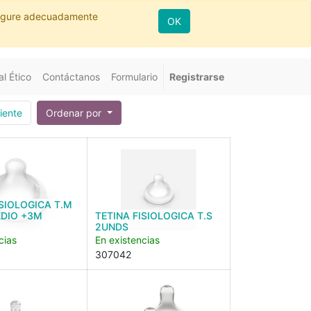
nfigure adecuadamente
OK
l Ético
Contáctanos
Formulario
Registrarse
iente
Ordenar por
ISIOLOGICA T.M
EDIO +3M
TETINA FISIOLOGICA T.S
2UNDS
cias
En existencias
307042