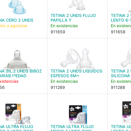
TETINA 2 UNDS FLUJO
TETINA 2
NA CERO 2 UNDS
PAPILLA Y
LENTO 6-
imo a agotarse
En existencias
En existen
911659
911658
NA SIL.2 UNDS BIBOZ
TETINA 2 UNDS LIQUIDOS
TETINA 2
ARIAB.1ªEDAD
ESPESOS 6M+
SILICONA
xistencias
En existencias
En existen
56
911289
911288
NA ULTRA FLUJO
TETINA ULTRA FLUJO
TETINA U