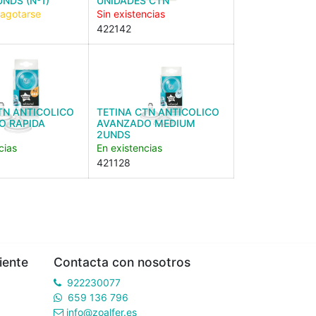
UNDS (Nº1)
UNIDADES CTN
 agotarse
Sin existencias
422142
TN ANTICOLICO
TETINA CTN ANTICOLICO
O RAPIDA
AVANZADO MEDIUM
2UNDS
cias
En existencias
421128
iente
Contacta con nosotros
922230077
659 136 796
info@zoalfer.es