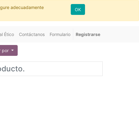
nfigure adecuadamente
OK
l Ético
Contáctanos
Formulario
Registrarse
 por
oducto.