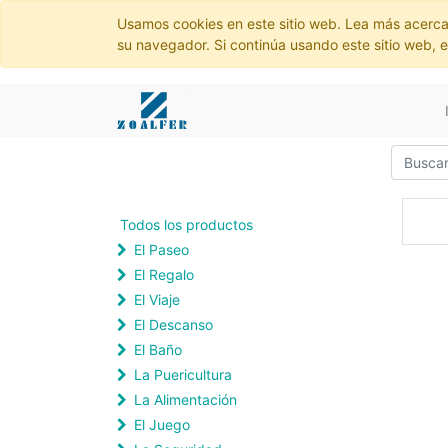
Usamos cookies en este sitio web. Lea más acerca
su navegador. Si continúa usando este sitio web, 
Todos los productos
El Paseo
El Regalo
El Viaje
El Descanso
El Baño
La Puericultura
La Alimentación
El Juego