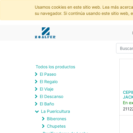
Usamos cookies en este sitio web. Lea más acerca
su navegador. Si continúa usando este sitio web, 
Todos los productos
El Paseo
El Regalo
El Viaje
CEPI
El Descanso
JACK
En ex
El Baño
2112
La Puericultura
Biberones
Chupetes