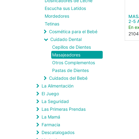
Dosificadores de Leche
Escucha sus Latidos
Mordedores
MAS
2-5 
Tetinas
En ex
Cosmética para el Bebé
2104
Cuidado Dental
Cepillos de Dientes
Masajeadores
Otros Complementos
Pastas de Dientes
Cuidados del Bebé
La Alimentación
El Juego
La Seguridad
Las Primeras Prendas
La Mamá
Farmacia
Descatalogados