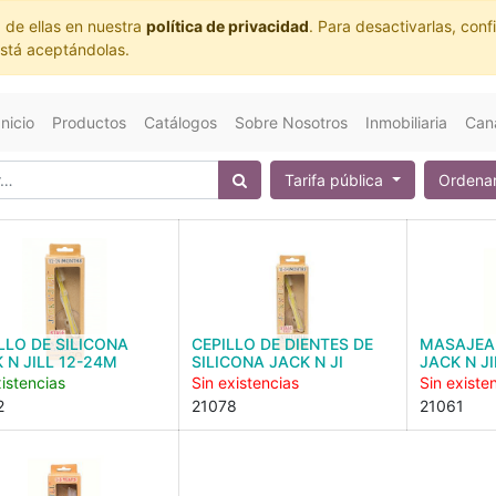
 de ellas en nuestra
política de privacidad
. Para desactivarlas, co
está aceptándolas.
Inicio
Productos
Catálogos
Sobre Nosotros
Inmobiliaria
Cana
Tarifa pública
Ordenar
LLO DE SILICONA
CEPILLO DE DIENTES DE
MASAJEA
 N JILL 12-24M
SILICONA JACK N JI
JACK N JI
istencias
Sin existencias
Sin existe
2
21078
21061