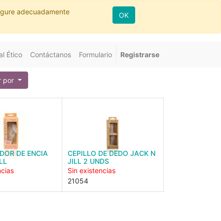
nfigure adecuadamente
OK
l Ético
Contáctanos
Formulario
Registrarse
 por
DOR DE ENCIA
CEPILLO DE DEDO JACK N
LL
JILL 2 UNDS
ncias
Sin existencias
21054