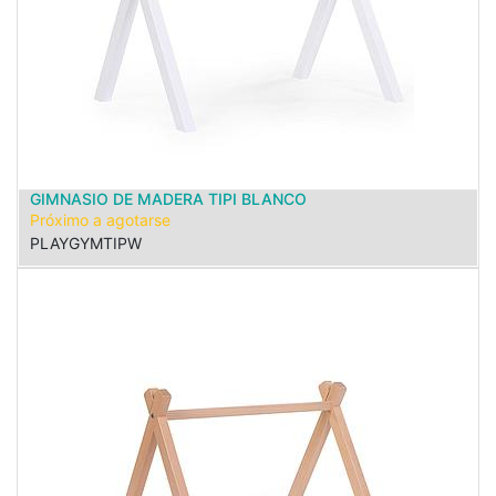
GIMNASIO DE MADERA TIPI BLANCO
Próximo a agotarse
PLAYGYMTIPW