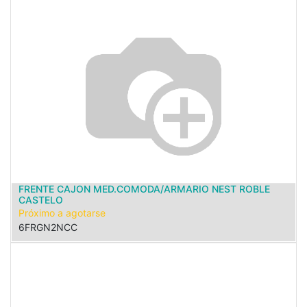
FRENTE CAJON MED.COMODA/ARMARIO NEST ROBLE
CASTELO
Próximo a agotarse
6FRGN2NCC