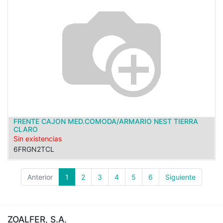
FRENTE CAJON MED.COMODA/ARMARIO NEST TIERRA
CLARO
Sin existencias
6FRGN2TCL
Anterior
1
2
3
4
5
6
Siguiente
ZOALFER, S.A.