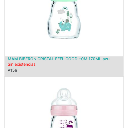
MAM BIBERON CRISTAL FEEL GOOD +0M 170ML azul
Sin existencias
A159