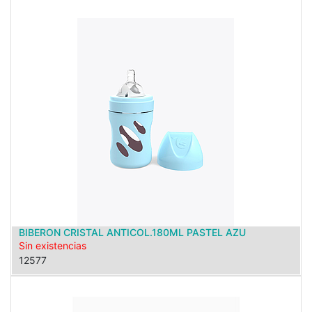
BIBERON CRISTAL ANTICOL.180ML PASTEL AZU
Sin existencias
12577