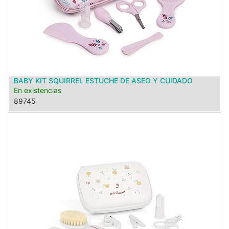
BABY KIT SQUIRREL ESTUCHE DE ASEO Y CUIDADO
En existencias
89745