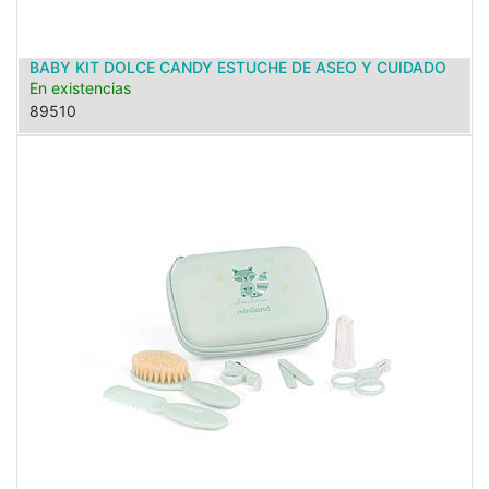
BABY KIT DOLCE CANDY ESTUCHE DE ASEO Y CUIDADO
En existencias
89510