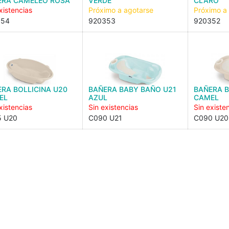
ERA CAMELEO ROSA
VERDE
CLARO
xistencias
Próximo a agotarse
Próximo a
354
920353
920352
RA BOLLICINA U20
BAÑERA BABY BAÑO U21
BAÑERA 
EL
AZUL
CAMEL
xistencias
Sin existencias
Sin existe
 U20
C090 U21
C090 U20