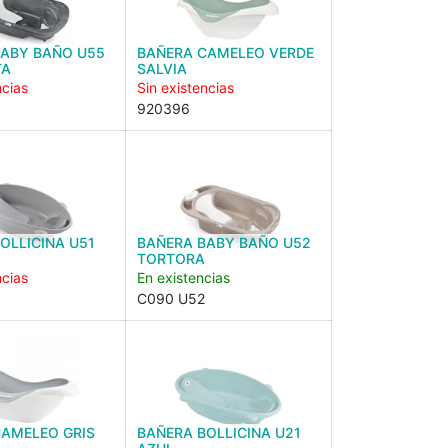
BABY BAÑO U55
BAÑERA CAMELEO VERDE
TA
SALVIA
ncias
Sin existencias
920396
OLLICINA U51
BAÑERA BABY BAÑO U52
TORTORA
ncias
En existencias
C090 U52
CAMELEO GRIS
BAÑERA BOLLICINA U21