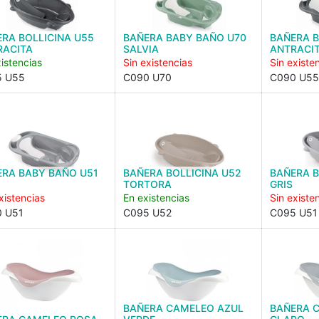
RA BOLLICINA U55
BAÑERA BABY BAÑO U70
BAÑERA 
RACITA
SALVIA
ANTRACI
istencias
Sin existencias
Sin existe
5 U55
C090 U70
C090 U55
ERA BABY BAÑO U51
BAÑERA BOLLICINA U52
BAÑERA B
TORTORA
GRIS
xistencias
En existencias
Sin existe
 U51
C095 U52
C095 U51
BAÑERA CAMELEO AZUL
BAÑERA 