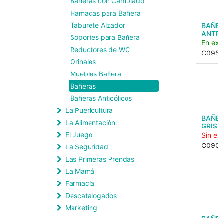
Bañeras con Cambiador
Hamacas para Bañera
Taburete Alzador
BAÑE
ANT
Soportes para Bañera
En ex
Reductores de WC
C09
Orinales
Muebles Bañera
Bañeras
Bañeras Anticólicos
La Puericultura
BAÑ
La Alimentación
GRIS
El Juego
Sin e
C090
La Seguridad
Las Primeras Prendas
La Mamá
Farmacia
Descatalogados
Marketing