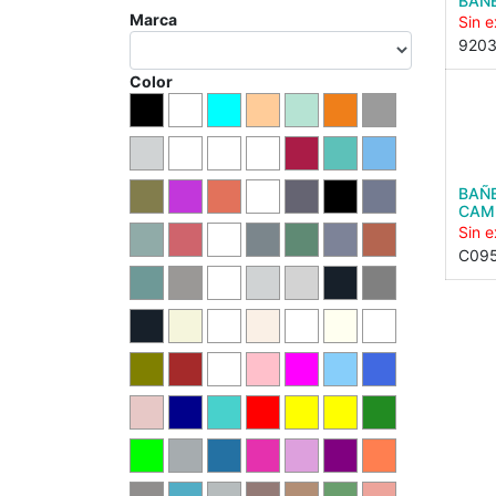
BAÑ
Marca
Sin e
920
Color
BAÑE
CAM
Sin e
C095