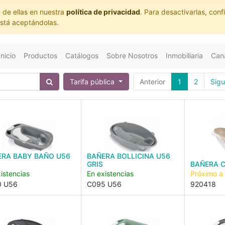
 de ellas en nuestra
política de privacidad
. Para desactivarlas, co
está aceptándolas.
Inicio
Productos
Catálogos
Sobre Nosotros
Inmobiliaria
Cana
Tarifa pública
Anterior
1
2
Sigu
ERA BABY BAÑO U56
BAÑERA BOLLICINA U56
GRIS
BAÑERA C
istencias
En existencias
Próximo a
0 U56
C095 U56
920418