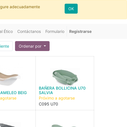
nfigure adecuadamente
OK
l Ético
Contáctanos
Formulario
Registrarse
iente
Ordenar por
BAÑERA BOLLICINA U70
AMELEO BEIG
SALVIA
 agotarse
Próximo a agotarse
C095 U70