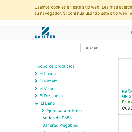
Usamos cookies en este sitio web. Lea más acerca
su navegador. Si continúa usando este sitio web, 
Todos los productos
El Paseo
El Regalo
El Viaje
BAÑ
El Descanso
GRIS
En ex
El Baño
C09
Ajuar para el Baño
Anillos de Baño
Bañeras Plegables