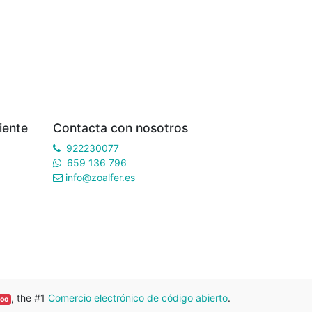
iente
Contacta con nosotros
922230077
659 136 796
info@zoalfer.es
, the #1
Comercio electrónico de código abierto
.
oo