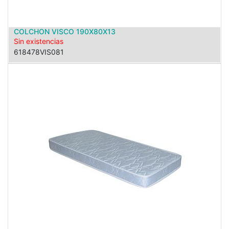
COLCHON VISCO 190X80X13
Sin existencias
618478VIS081