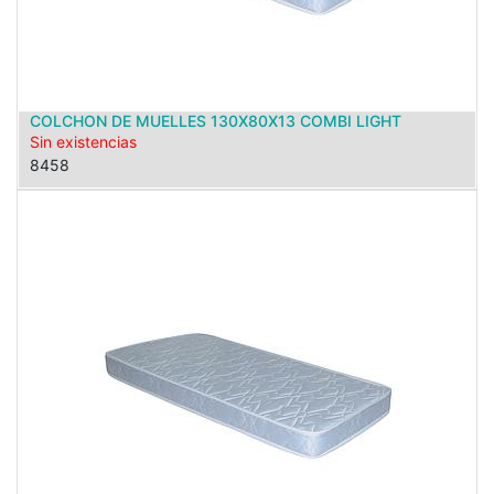
COLCHON DE MUELLES 130X80X13 COMBI LIGHT
Sin existencias
8458