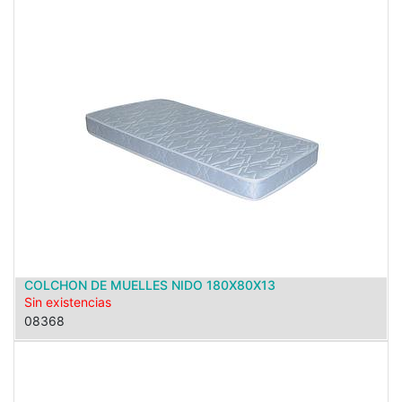
COLCHON DE MUELLES NIDO 180X80X13
Sin existencias
08368