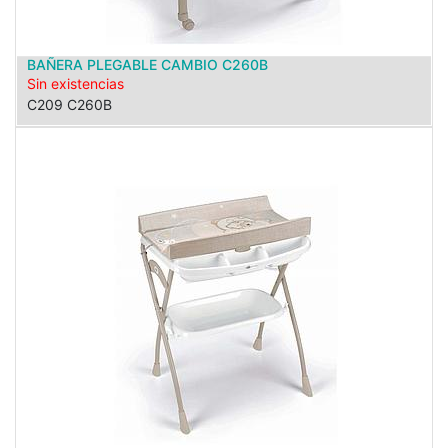
BAÑERA PLEGABLE CAMBIO C260B
Sin existencias
C209 C260B