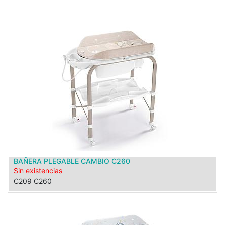
BAÑERA PLEGABLE CAMBIO C260
Sin existencias
C209 C260