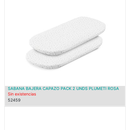
SABANA BAJERA CAPAZO PACK 2 UNDS PLUMETI ROSA
Sin existencias
52459