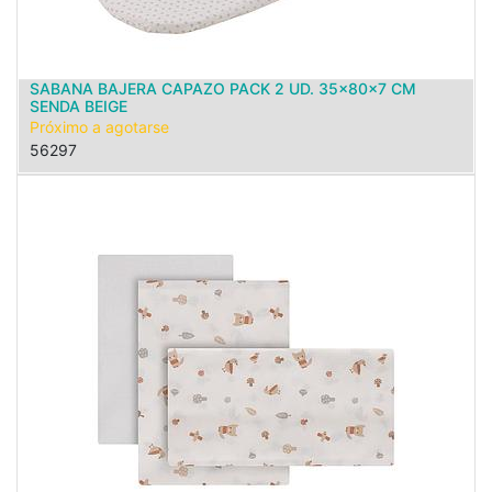
SABANA BAJERA CAPAZO PACK 2 UD. 35x80x7 CM
SENDA BEIGE
Próximo a agotarse
56297