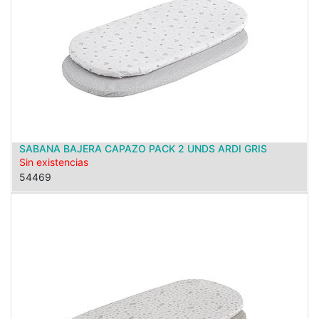
SABANA BAJERA CAPAZO PACK 2 UNDS ARDI GRIS
Sin existencias
54469