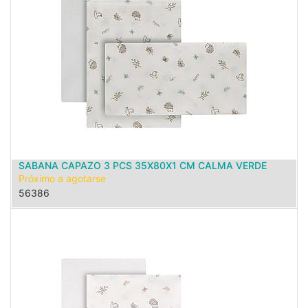
SABANA CAPAZO 3 PCS 35X80X1 CM CALMA VERDE
Próximo a agotarse
56386