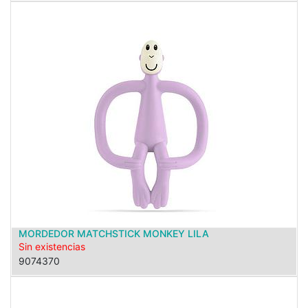
MORDEDOR MATCHSTICK MONKEY LILA
Sin existencias
9074370