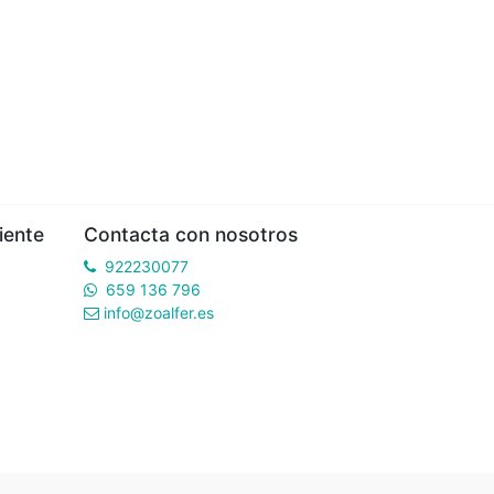
iente
Contacta con nosotros
922230077
659 136 796
info@zoalfer.es