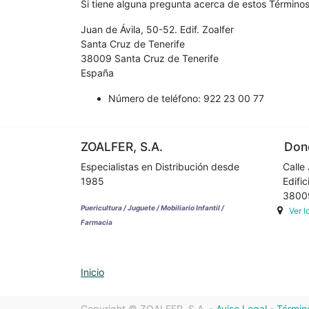
Si tiene alguna pregunta acerca de estos Términos
Juan de Ávila, 50-52. Edif. Zoalfer
Santa Cruz de Tenerife
38009
Santa Cruz de Tenerife
España
Número de teléfono:
922 23 00 77
ZOALFER, S.A.
Dond
Especialistas en Distribución desde
Calle 
1985
Edifici
38009 
Puericultura / Juguete / Mobiliario Infantil /
Ver 
Farmacia
Inicio
Copyright ©
ZOALFER, S.A.
-
Aviso Legal
-
Términ