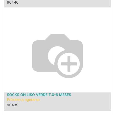
90446
SOCKS ON LISO VERDE T.0-6 MESES
Próximo a agotarse
90439