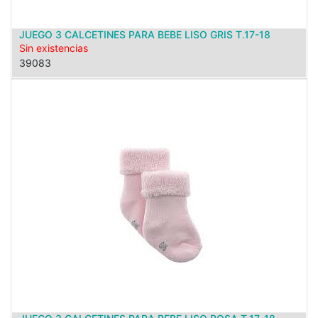
JUEGO 3 CALCETINES PARA BEBE LISO GRIS T.17-18
Sin existencias
39083