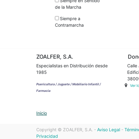
Siempre en Sentido
de la Marcha
Siempre a
Contramarcha
ZOALFER, S.A.
Dond
Especialistas en Distribución desde
Calle 
1985
Edifici
38009 
Puericultura / Juguete / Mobiliario Infantil /
Ver 
Farmacia
Inicio
Copyright ©
ZOALFER, S.A.
-
Aviso Legal
-
Términ
Privacidad