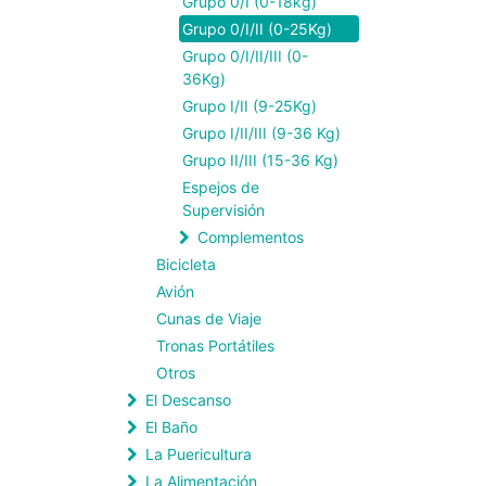
Grupo 0/I (0-18kg)
Grupo 0/I/II (0-25Kg)
Grupo 0/I/II/III (0-
36Kg)
Grupo I/II (9-25Kg)
Grupo I/II/III (9-36 Kg)
Grupo II/III (15-36 Kg)
Espejos de
Supervisión
Complementos
Bicicleta
Avión
Cunas de Viaje
Tronas Portátiles
Otros
El Descanso
El Baño
La Puericultura
La Alimentación