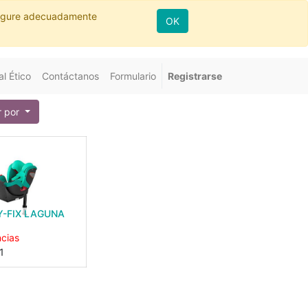
nfigure adecuadamente
OK
l Ético
Contáctanos
Formulario
Registrarse
 por
-FIX LAGUNA
ncias
1