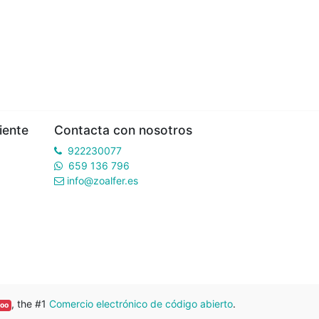
iente
Contacta con nosotros
922230077
659 136 796
info@zoalfer.es
, the #1
Comercio electrónico de código abierto
.
oo