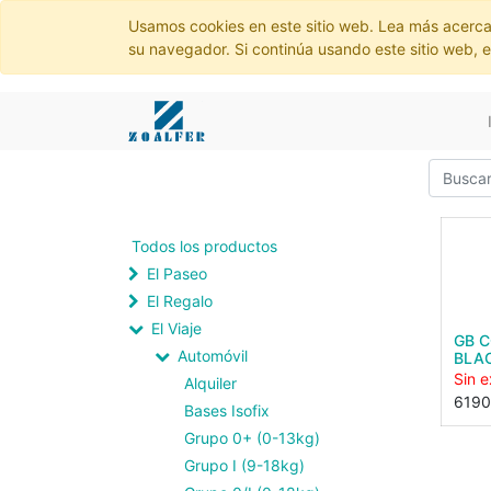
Usamos cookies en este sitio web. Lea más acerca
su navegador. Si continúa usando este sitio web, 
Todos los productos
El Paseo
El Regalo
El Viaje
GB C
Automóvil
BLA
Sin e
Alquiler
6190
Bases Isofix
Grupo 0+ (0-13kg)
Grupo I (9-18kg)