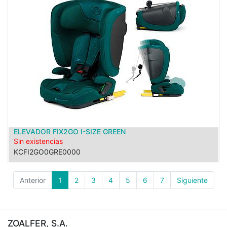
ELEVADOR FIX2GO I-SIZE GREEN
Sin existencias
KCFI2GO0GRE0000
Anterior
1
2
3
4
5
6
7
Siguiente
ZOALFER, S.A.