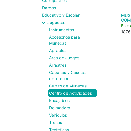
Correpasillos
Dardos
Educativo y Escolar
MUSI
COM
Juguetes
En ex
Instrumentos
1876
Accesorios para
Muñecas
Apilables
Arco de Juegos
Arrastres
Cabañas y Casetas
de interior
Carrito de Muñecas
Centro de Actividades
Encajables
De madera
Vehiculos
Trenes
Tentetieso