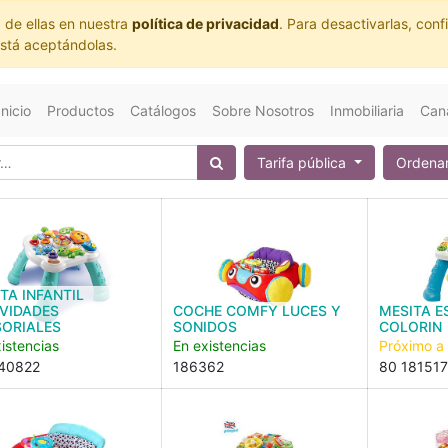
 de ellas en nuestra
política de privacidad
. Para desactivarlas, co
está aceptándolas.
Inicio
Productos
Catálogos
Sobre Nosotros
Inmobiliaria
Cana
Tarifa pública
Ordenar
TA INFANTIL
VIDADES
COCHE COMFY LUCES Y
MESITA E
SORIALES
SONIDOS
COLORIN
istencias
En existencias
Próximo a
40822
186362
80 181517