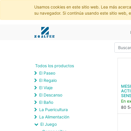
Usamos cookies en este sitio web. Lea más acerca
su navegador. Si continúa usando este sitio web, 
Todos los productos
El Paseo
El Regalo
MESI
El Viaje
ACTI
El Descanso
SEN
En ex
El Baño
80 5
La Puericultura
La Alimentación
El Juego