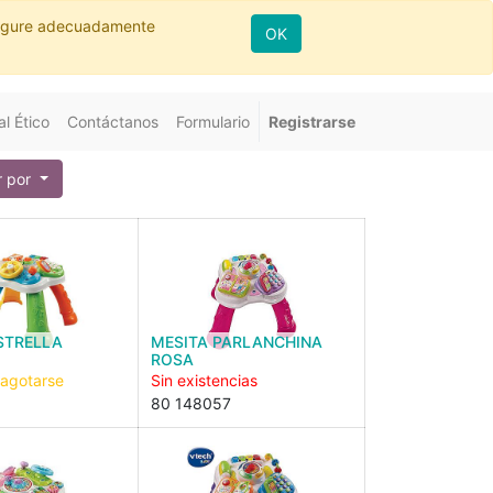
nfigure adecuadamente
OK
l Ético
Contáctanos
Formulario
Registrarse
 por
STRELLA
MESITA PARLANCHINA
ROSA
 agotarse
Sin existencias
80 148057