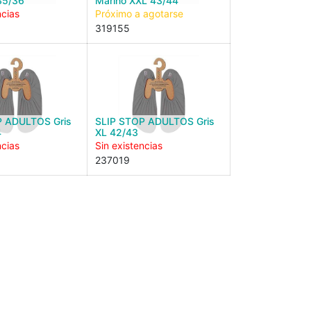
35/36
Marino XXL 43/44
ncias
Próximo a agotarse
319155
P ADULTOS Gris
SLIP STOP ADULTOS Gris
4
XL 42/43
ncias
Sin existencias
237019