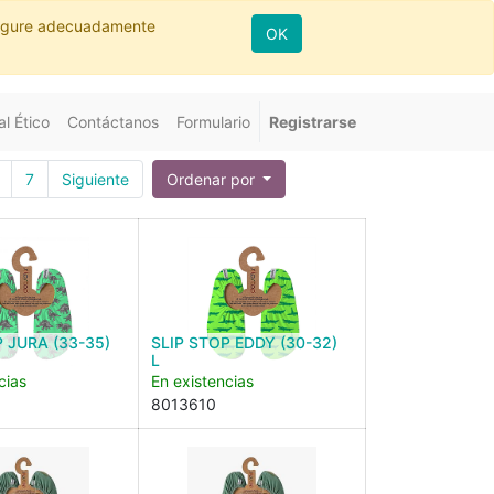
nfigure adecuadamente
OK
l Ético
Contáctanos
Formulario
Registrarse
7
Siguiente
Ordenar por
P JURA (33-35)
SLIP STOP EDDY (30-32)
L
cias
En existencias
8013610