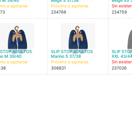
e M 39/40
Beige S 37/38
Beige XS 
imo a agotarse
Próximo a agotarse
Sin existe
73
234766
234759
 STOP ADULTOS
SLIP STOP ADULTOS
SLIP STO
no M 39/40
Marino S 37/38
XXL 43/4
imo a agotarse
Próximo a agotarse
Sin existe
838
308821
237026