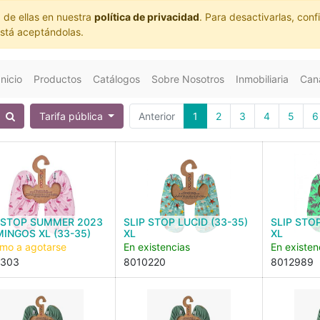
 de ellas en nuestra
política de privacidad
. Para desactivarlas, co
está aceptándolas.
Inicio
Productos
Catálogos
Sobre Nosotros
Inmobiliaria
Cana
Tarifa pública
Anterior
1
2
3
4
5
6
 STOP SUMMER 2023
SLIP STOP LUCID (33-35)
SLIP STO
INGOS XL (33-35)
XL
XL
imo a agotarse
En existencias
En existen
2303
8010220
8012989