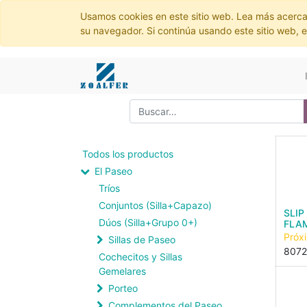
Usamos cookies en este sitio web. Lea más acerca
su navegador. Si continúa usando este sitio web, 
Todos los productos
El Paseo
Tríos
Conjuntos (Silla+Capazo)
SLIP
Dúos (Silla+Grupo 0+)
FLAM
Próx
Sillas de Paseo
807
Cochecitos y Sillas
Gemelares
Porteo
Complementos del Paseo