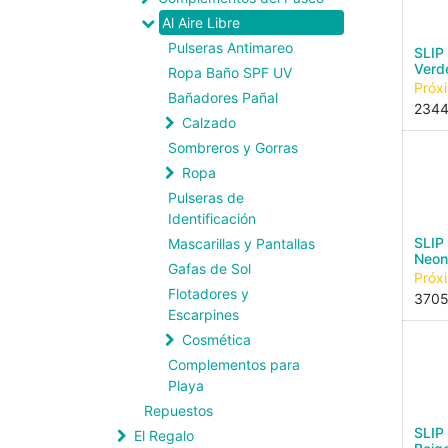
Al Aire Libre
Pulseras Antimareo
SLIP
Verd
Ropa Baño SPF UV
Próx
Bañadores Pañal
234
Calzado
Sombreros y Gorras
Ropa
Pulseras de
Identificación
SLIP
Mascarillas y Pantallas
Neon
Gafas de Sol
Próx
Flotadores y
3705
Escarpines
Cosmética
Complementos para
Playa
Repuestos
SLIP
El Regalo