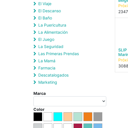
Beig
El Viaje
Próx
El Descanso
2347
El Baño
La Puericultura
La Alimentación
El Juego
La Seguridad
SLIP
Las Primeras Prendas
Mari
Próx
La Mamá
308
Farmacia
Descatalogados
Marketing
Marca
Color