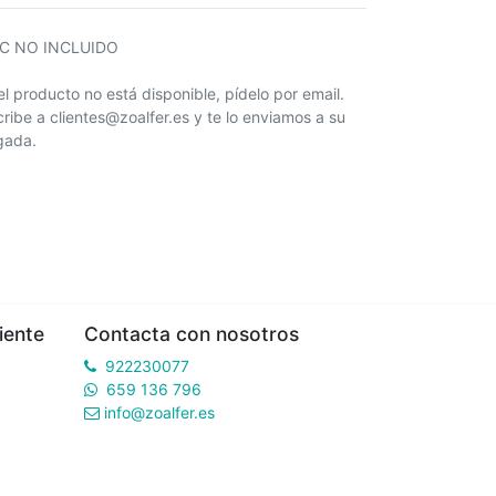
IC NO INCLUIDO
 el producto no está disponible, pídelo por email.
cribe a clientes@zoalfer.es y te lo enviamos a su
egada.
iente
Contacta con nosotros
922230077
659 136 796
info@zoalfer.es