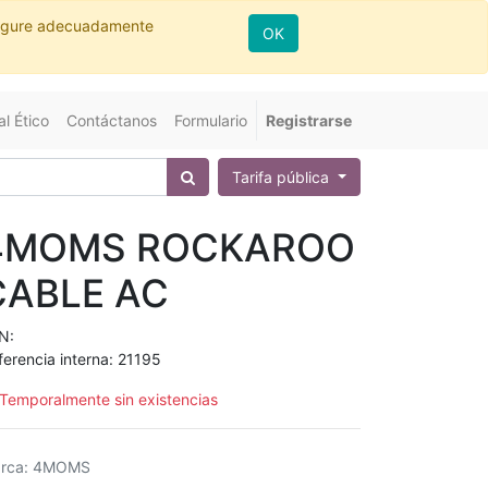
nfigure adecuadamente
OK
l Ético
Contáctanos
Formulario
Registrarse
Tarifa pública
4MOMS ROCKAROO
CABLE AC
N:
ferencia interna:
21195
Temporalmente sin existencias
rca
:
4MOMS